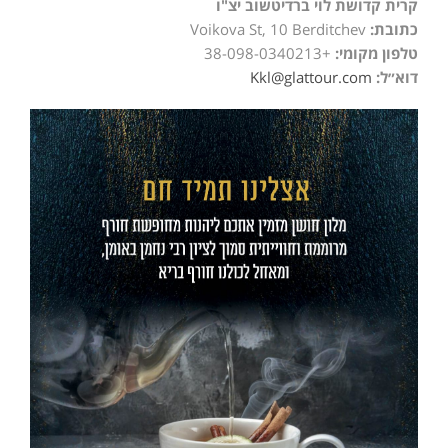
קרית קדושת לוי ברדיטשוב יצ"ו
כתובת:
Voikova St, 10 Berditchev
טלפון מקומי:
+38-098-0340213
דוא״ל:
Kkl@glattour.com