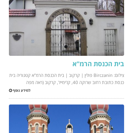
בית הכנסת הרמ"א
צילום: Birczanin פולין | קרקוב | בית הכנסת הרמ"א קטגוריה בית
כנסת כתובת רחוב שרוקה 40, קז'ימייז', קרקוב (ראה מפה
למידע נוסף