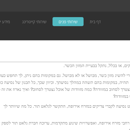
דף בית
שירותי פנים
שירותי קייטרינג
מידע יה
ם, או בכלל, נתקל בבעיית המזון הכשר.
י להשיג מזון כשר, מבושל או לא מבושל. גם במקומות בהם ניתן, לך תחפש כע
תהיה, במקומות בהם תשהה במהלך נסיעתך. וכיוון שכך, כל תכנון של נסיעה כו
צטרך לסחוב במזוודה? כמה מזוודות של אוכל נצטרך לסחוב? ואיך נארוז את זה 
במזוודה?
 נסיעה לקברי צדיקים במזרח אירופה, התקשר לגלאט תור. כל מה שיוותר לך
בי מזרח אירופה, ואפשרויות שינוע מתקדמות, ערוכה חברת גלאט תור לספק 