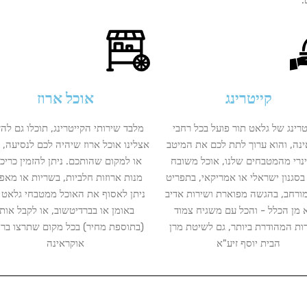
.
קייטרינג
אוכל ארוז
רינג של גלאט תור פועל בכל רחבי
מלבד שירותי הקייטרינג, תוכלו גם להז
נה, והוא ערוך לתת לכם את המיטב
אצלינו אוכל ארוז שיהיה לכם לנסיעה, 
נרי מהמטבחים שלנו, אוכל משובח
או למקום שהותכם. ניתן להזמין כריכי
בסגנון ישראלי או אמריקאי, בתפריט
מנות ארוזות חלביות, בשריות או מאפי
ומורחב, בהגשה מפוארת ושירות אדיב
ניתן לאסוף את האוכל ממטבחי גלאט 
א מן הכלל - והכל עם משגיח צמוד
באומן או בברדיטשוב, או לקבל אותו
ות המהודרת ביותר, גם לשיטת מרן
(בתוספת מחיר) בכל מקום שתרצו ברח
הבית יוסף זיע"א
אוקראינה