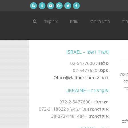
RSS
Contact
YouTube
Google+
Twitter
Facebook
ודי
מידע תיירותי
אודות
צור קשר
משרד ראשי – ISRAEL
02-5477600
טלפון:
02-5477620
פקס:
ת את
Office@glattour.com
דוא״ל:
לל
כך
אוקראינה – UKRAINE
+972-2-5477600
ישראל:
(מס' ישראלי): 072-2118622
אוקראינה
+38-073-1481484
אוקראינה:
לכם