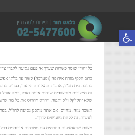
פתח סרגל נגישות
כל יהודי שומר כשרות שערך אי פעם נסיעה לקברי צדיקי
ברוב חלקי מזרח אירופה (ומערבה) קשה עד בלתי אפשר
כתובת בית חב"ד, או בית ההארחה היהודי, בערים בהם 
גם חישובים מחישובים שונים: איפה נאכל, כמה אוכל נ
שלא יתקלקל ולא יתפזר, ייהרס ויהרוס את כל מה שיש 
תשכח מזה. מהיום, אם אתה מתכנן נסיעה לחו"ל, בפרט
לעשות, זה לקחת נשנושים לדרך…
משום שבאמצעות הסכמים עם מטבחים איכותיים בכל רח