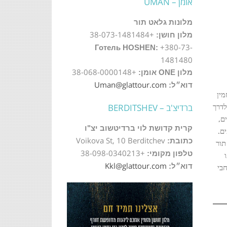
אומן – UMAN
מלונות גלאט תור
+38-073-1481484
מלון חושן:
+380-73-
Готель HOSHEN:
1481480
+38-068-0000148
מלון ONE אומן:
Uman@glattour.com
דוא״ל:
מין
ברדיצ'ב – BERDITSHEV
לדרך
ם,
קרית קדושת לוי ברדיטשוב יצ"ו
ם.
Voikova St, 10 Berditchev
כתובת:
תור
+38-098-0340213
טלפון מקומי:
Kkl@glattour.com
דוא״ל:
בי