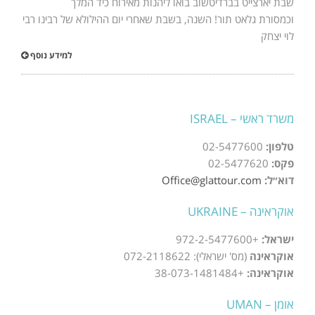
שבת יארצייט בברדיטשוב בואו ליהנות מאירוח כיד המלך
וכמסורת גלאט תור! השנה, בשבת שאחרי יום ההילולא של רבינו רבי
לוי יצחק
למידע נוסף
משרד ראשי – ISRAEL
טלפון:
02-5477600
פקס:
02-5477620
דוא״ל:
Office@glattour.com
אוקראינה – UKRAINE
ישראל:
+972-2-5477600
אוקראינה
(מס' ישראלי): 072-2118622
אוקראינה:
+38-073-1481484
אומן – UMAN