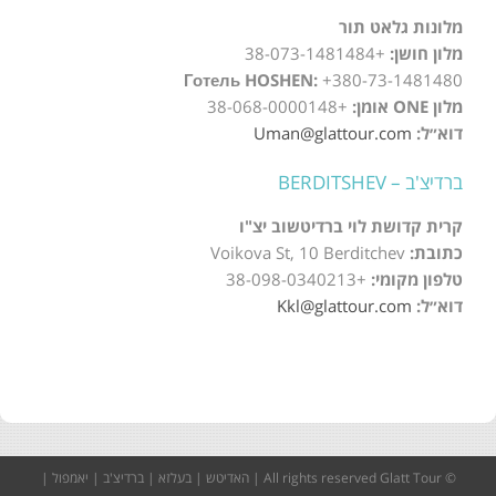
מלונות גלאט תור
מלון חושן:
+38-073-1481484
Готель HOSHEN:
+380-73-1481480
מלון ONE אומן:
+38-068-0000148
דוא״ל:
Uman@glattour.com
ברדיצ'ב – BERDITSHEV
קרית קדושת לוי ברדיטשוב יצ"ו
כתובת:
Voikova St, 10 Berditchev
טלפון מקומי:
+38-098-0340213
דוא״ל:
Kkl@glattour.com
© All rights reserved
Glatt Tour
|
האדיטש
|
בעלזא
|
ברדיצ'ב
|
יאמפול
|