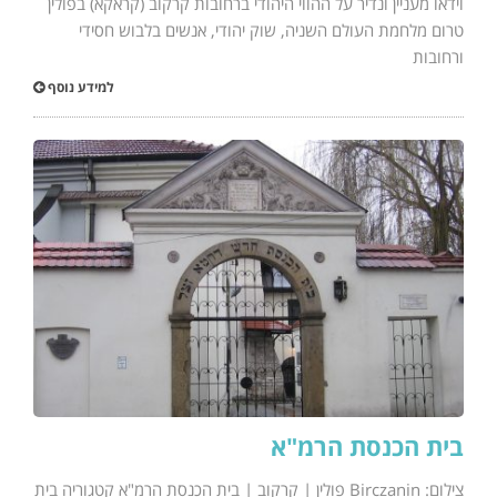
וידאו מעניין ונדיר על ההווי היהודי ברחובות קרקוב (קראקא) בפולין
טרום מלחמת העולם השניה, שוק יהודי, אנשים בלבוש חסידי
ורחובות
למידע נוסף
בית הכנסת הרמ"א
צילום: Birczanin פולין | קרקוב | בית הכנסת הרמ"א קטגוריה בית