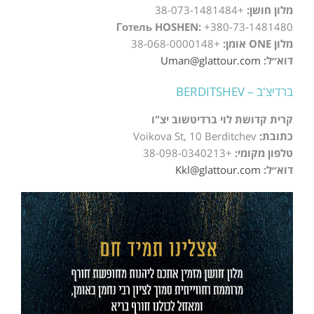
מלון חושן:
+38-073-1481484
Готель HOSHEN:
+380-73-1481480
מלון ONE אומן:
+38-068-0000148
דוא״ל:
Uman@glattour.com
ברדיצ'ב – BERDITSHEV
קרית קדושת לוי ברדיטשוב יצ"ו
כתובת:
Voikova St, 10 Berditchev
טלפון מקומי:
+38-098-0340213
דוא״ל:
Kkl@glattour.com