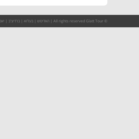
© All rights reserved
Glatt Tour
|
האדיטש
|
בעלזא
|
ברדיצ'ב
|
יאמ