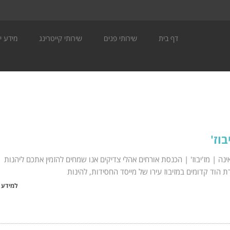
דף בית
שירותי פנים
שירותי קייטרינג
מידע יה
בוז'
ינה | מז'יבוז' | הכנסת אורחים אהלי צדיקים אנו שמחים להזמין אתכם ליהנות
ת הוד קדומים במזיבוז עירו של מייסד החסידות, להינות
למידע 