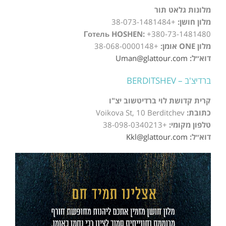
מלונות גלאט תור
מלון חושן:
+38-073-1481484
Готель HOSHEN:
+380-73-1481480
מלון ONE אומן:
+38-068-0000148
דוא״ל:
Uman@glattour.com
ברדיצ'ב – BERDITSHEV
קרית קדושת לוי ברדיטשוב יצ"ו
כתובת:
Voikova St, 10 Berditchev
טלפון מקומי:
+38-098-0340213
דוא״ל:
Kkl@glattour.com