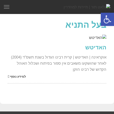
תפר
פתח סרגל נגישות
בעל התניא
האדיטש
אוקראינה | האדיטש | קרית רבינו הגדול בשנת תשס"ד (2004)
לאחר שהושקעו משאבים אין ספור בפיתוח ושכלול האוהל
הקדוש של רבינו הזקן
למידע נוסף