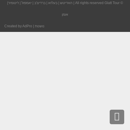
© All rights reserved
Glatt Tour
|
האדיטש
|
בעלזא
|
ברדיצ'ב
|
יאמפול
|
ז'יטומיר
|
אומן
נושנות
| Created by
AdPro
גלילה
לראש