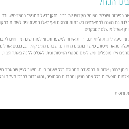
ינו הגדול
אבים אין ספור בפיתוח ושכלול האוהל הקדוש של רבינו הזקן "בעל התניא" בהאדיטש, ובד 
ורך לנתינת מענה למתארחים בשבתות ובחגים ואף לאלו המעוניינים לשהות במקו
ותן אש"ל מושלם למבקרים.
גיעה לזוגות וליחידים, דירות אירוח למשפחות, ואולמות שינה מרווחים לקבו
מעלה ממאה מיטות, כאשר בזמנים מיוחדים, שבהם מגיע קהל רב, נבנים אוהלים
מנים אלו מוכפלים ומשולשים מספרי המיטות וניתן לאכלס ללינה באתר הציון,
ניתן להזמין ארוחות במסעדה הסמוכה בכל שעות היום. חשוב לציין שהאתר כול
בטח ברמת אבטחה גבוהה, כאשר לא פחות מ-44 מצלמות מופעלות בכל אתר הציון והמבנים הסמוכים, ומועברות למרכז מעקב ו
 ורוסית.