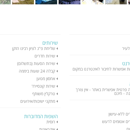
שירותים
לעיר
שליחת פ"נ לציון רבינו הזקן
שירות חדרים
רנט
שירות הסעות (בתשלום)
ת אפשרות לחיבור לאינטרנט במקום
קבלה 24 שעות ביממה
אחסון מטען
שירות קונסיירז'
 פרטית אפשרית באתר - אין צורך
ה - חינם
טרקלין משותף
מתקני ישיבות/אירועים
ם ללא-עישון
השפות המדוברות
ם אטומים לרעש
רוסית
ם
אוקראינית