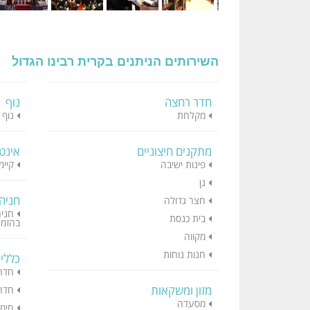
השירותים הניתנים בקרית רבינו הגדול
חדר רחצה
נוף
מקלחת
נוף 
מתקנים חיצוניים
אינט
פינות ישיבה
קיימ
גן
חניה
חצר גדולה
חניה
בית כנסת
בהזמנ
מקווה
חנות נוחות
כללי
חדרי
מזון ומשקאות
חדרי
מסעדה
חימו