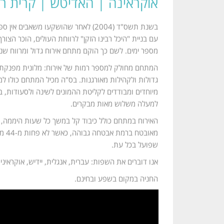
אוקראינה | האדיטש | קרית רב
בשנת תשס"ד (2004) לאחר שהושקעו מש
עם בניית "היכל רבינו הזקן" לרווחת העולים, הוכר הצ
מספר ימים. לשם כך הוקם מתחם אירוח גדול ומרווח שנ
המתחם מחולק למספר רמות של אירוח: מלונית מפנקת ומר
גדולות ולקהילות מאורגנות. בס"ה מכיל המתחם כולו ל
מיוחדים ומבודדים לקליטת ההמונים לשינה ולסעודות, בז
למעלה משלוש מאות מבקרים.
האירוח במתחם כולל כיבוד קל במשך כל שעות היממה, ו
מאו
שפועל בכל עת.
אנו דוברים את השפות: עברית, אנגלית, יידיש, אוקראינית
החניה במקום בשפע ובחינם.