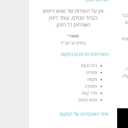
רגעים של שקט וקדושה
אין על השירות של שושו דייטש
בבד
הגדול מכולם, עומד לימין
עילאית במחיצת רבינו הגדול.
ם
האורחים כל הזמן.
שווה להגיע. הייתה לנו חוויה
מדהימה.
מענדי
צות
נחלת הר-חב"ד
משפחת הלפרין
ביתר עילית
השירותים הניתנים במקום
בית כנסת
ו
ספרייה
בקרה
מקווה
מסעדה
חדר קפה
חנות נוחות
אתר האינטרנט של המקום