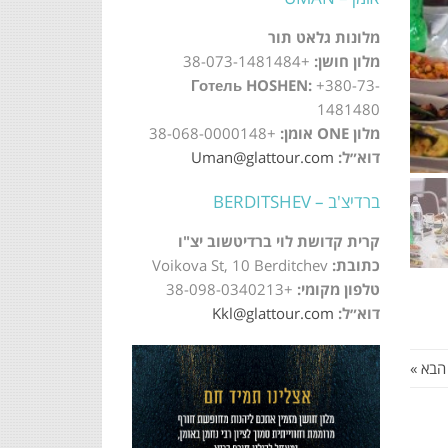
מלונות גלאט תור
מלון חושן:
+38-073-1481484
Готель HOSHEN:
+380-73-
1481480
מלון ONE אומן:
+38-068-0000148
דוא״ל:
Uman@glattour.com
ברדיצ'ב – BERDITSHEV
קרית קדושת לוי ברדיטשוב יצ"ו
כתובת:
Voikova St, 10 Berditchev
טלפון מקומי:
+38-098-0340213
דוא״ל:
Kkl@glattour.com
הבא »