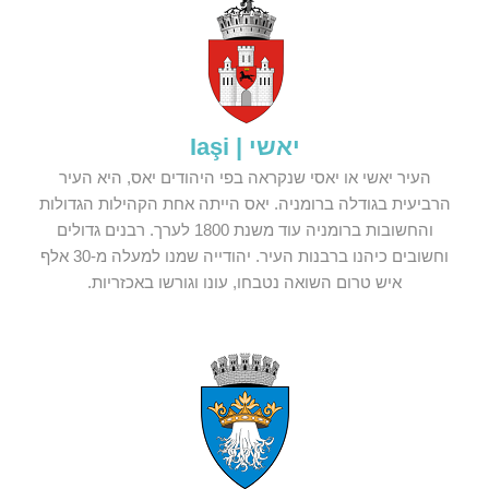
יאשי | Iaşi
העיר יאשי או יאסי שנקראה בפי היהודים יאס, היא העיר
הרביעית בגודלה ברומניה. יאס הייתה אחת הקהילות הגדולות
והחשובות ברומניה עוד משנת 1800 לערך. רבנים גדולים
וחשובים כיהנו ברבנות העיר. יהודייה שמנו למעלה מ-30 אלף
איש טרום השואה נטבחו, עונו וגורשו באכזריות.