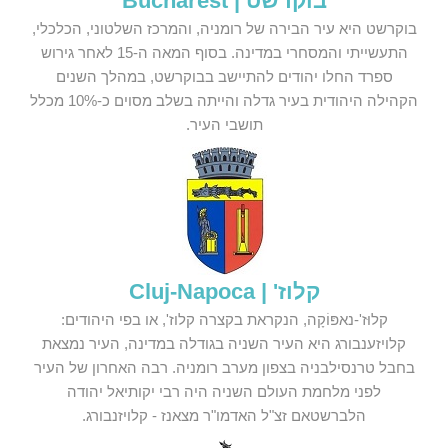
בוקרשט | Bucharest
בוקרשט היא עיר הבירה של רומניה, והמרכז השלטוני, הכלכלי,
התעשייתי והמסחרי במדינה. בסוף המאה ה-15 לאחר גירוש
ספרד החלו יהודים להתיישב בבוקרשט, במהלך השנים
הקהילה היהודית בעיר גדלה והייתה בשלב מסוים כ-10% מכלל
תושבי העיר.
קלוז' | Cluj-Napoca
קלוּז'-נאפּוֹקָה, הנקראת בקצרה קלוז', או בפי היהודים:
קלויזענבורג היא העיר השניה בגודלה במדינה, העיר נמצאת
בחבל טרנסילבניה בצפון מערב רומניה. רבה האחרון של העיר
לפני מלחמת העולם השניה היה רבי יקותיאל יהודה
הלברשטאם זצ"ל האדמו"ר מצאנז - קלויזנבורג.