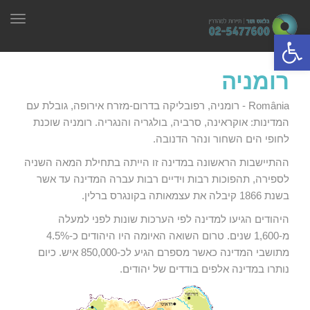
תפר
פתח סרגל נגישות
רומניה
România - רומניה, רפובליקה בדרום-מזרח אירופה, גובלת עם
המדינות: אוקראינה, סרביה, בולגריה והנגריה. רומניה שוכנת
לחופי הים השחור ונהר הדנובה.
ההתיישבות הראשונה במדינה זו הייתה בתחילת המאה השניה
לספירה, תהפוכות רבות וידיים רבות עברה המדינה עד אשר
בשנת 1866 קיבלה את עצמאותה בקונגרס ברלין.
היהודים הגיעו למדינה לפי הערכות שונות לפני למעלה
מ-1,600 שנים. טרום השואה האיומה היו היהודים כ-4.5%
מתושבי המדינה כאשר מספרם הגיע לכ-850,000 איש. כיום
נותרו במדינה אלפים בודדים של יהודים.