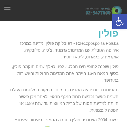
תפר
פתח סרגל נגישות
פולין
Rzeczpospolita Polska - רפובליקת פולין, מדינה במרכז
אירופה הגובלת עם המדינות: גרמניה, צ'כיה, סלובקיה,
אוקראינה, בלארוס, ליטא ורוסיה.
פולין שוכנת לחופי הים הבלטי. לפני כאלף שנים הוקמה פולין,
בסוף המאה ה-16 הייתה אחת המדינות החזקות והעשירות
באירופה.
תהפוכות רבות ידעה המדינה, במיוחד בתקופת מלחמת העולם
השניה כאשר נכבשה תחת המגף הנאצי ולאחר מכן כאשר
הייתה למדינת חסות של ברית המועצות עד שנת 1989 אז
הפכה לעצמאית.
בשנת 2004 הצטרפה פולין כחברה מהמניין באיחוד האירופי.