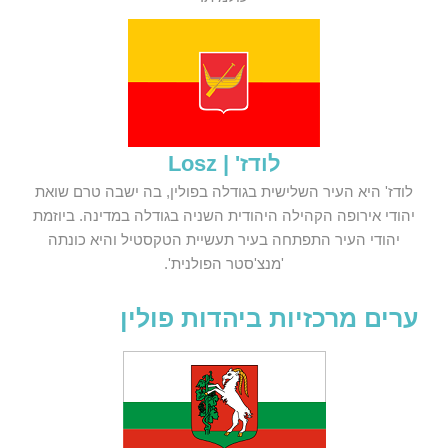
לודז' | Losz
לודז' היא העיר השלישית בגודלה בפולין, בה ישבה טרם שואת
יהודי אירופה הקהילה היהודית השניה בגודלה במדינה. ביוזמת
יהודי העיר התפתחה בעיר תעשיית הטקסטיל והיא כונתה
'מנצ'סטר הפולנית'.
ערים מרכזיות ביהדות פולין