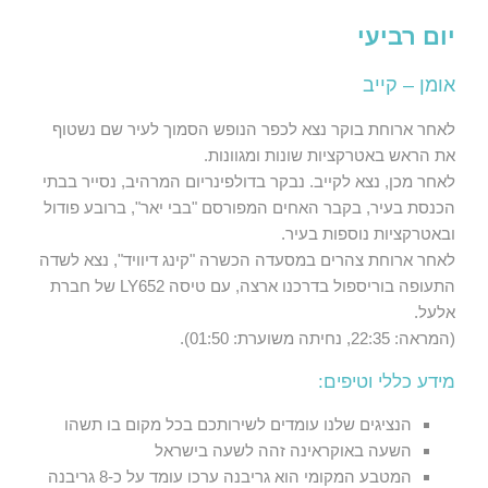
יום רביעי
אומן – קייב
לאחר ארוחת בוקר נצא לכפר הנופש הסמוך לעיר שם נשטוף
את הראש באטרקציות שונות ומגוונות.
לאחר מכן, נצא לקייב. נבקר בדולפינריום המרהיב, נסייר בבתי
הכנסת בעיר, בקבר האחים המפורסם "בבי יאר", ברובע פודול
ובאטרקציות נוספות בעיר.
לאחר ארוחת צהרים במסעדה הכשרה "קינג דיוויד", נצא לשדה
התעופה בוריספול בדרכנו ארצה, עם טיסה LY652 של חברת
אלעל.
(המראה: 22:35, נחיתה משוערת: 01:50).
מידע כללי וטיפים:
הנציגים שלנו עומדים לשירותכם בכל מקום בו תשהו
השעה באוקראינה זהה לשעה בישראל
המטבע המקומי הוא גריבנה ערכו עומד על כ-8 גריבנה