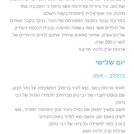
שם טוב. עיר ציורית ומדהימה אשר נראה כי הזמן בה עמד
מלכת, עיר אוקראינית טיפוסית בקצה העולם.
במז'יבוז' נבקר במבצר המפורסם של העיר, נבקר בקבר האחים
של הילדים אשר נספו בשואה האיומה, ובבית הכנסת העתיק
של הבעש"ט, שחזור מפעים שיחזיר אתכם לחיים היהודיים של
לפני כ-200 שנה.
ארוחת ערב ולינה: מז'יבוז'
יום שלישי
ברסלב – אומן
לאחר ארוחת בוקר, נצא לעיר ברסלב המשקיפה על נהר הבוג,
שם נטפס לקברו של רבי נתן מברסלב תלמידו הגדול של רבי
נחמן.
משם נמשיך לאומן שם נסייר בעיר ובגן היפהפה 'סופיה', נצא
לשיט באגם הגן, ומשם נצא לסייר בשוק העירוני.
בערב נסור לתפילה על ציונו של רבי נחמן.
ארוחת ערב ולינה: אומן