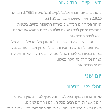
ת"א – קייב – ברדיטשוב
טיסת ערב עם חברת אלעל לקייב (מס' טיסה LY651, המראה:
18:10, נחיתה משוערת בקייב: 21:25).
לאחר הסידורים הנדרשים בשדה התעופה בקייב, ביציאת
הנוסעים ימתין לכם נהג עם שלט בעברית הנושא את שמכם
ונצא לעבר ברדיטשוב.
ברדיטשוב, עירו של מי שמכונה "סניגורן של ישראל", רבה של
העיר ומגדולי תנועת החסידות רבי לוי יצחק מברדיטשוב. נבקר
בציונו ובציון רבי ליבר הגדול, מגדולי רבני העיר. לאחר תפילה
קצרה נסור ללינת לילה במלון.
לינה: ברדיטשוב
יום שני
חמלניצקי – מז'יבוז'
לאחר ארוחת בוקר נצא לעיר חמלניצקי לסיור בשוק העירוני
הענק אשר תיירים רבים מכל העולם נוהרים למקום.
משם נמשיך למז'יבוז', עירו של מייסד החסידות, רבי ישראל בעל