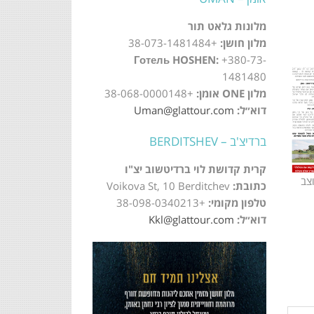
מלונות גלאט תור
מלון חושן:
+38-073-1481484
Готель HOSHEN:
+380-73-
1481480
מלון ONE אומן:
+38-068-0000148
דוא״ל:
Uman@glattour.com
ברדיצ'ב – BERDITSHEV
קרית קדושת לוי ברדיטשוב יצ"ו
צב
כתובת:
Voikova St, 10 Berditchev
טלפון מקומי:
+38-098-0340213
דוא״ל:
Kkl@glattour.com