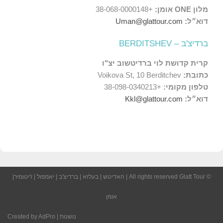
מלון ONE אומן:
+38-068-0000148
דוא״ל:
Uman@glattour.com
ברדיצ'ב – BERDITSHEV
קרית קדושת לוי ברדיטשוב יצ"ו
כתובת:
Voikova St, 10 Berditchev
טלפון מקומי:
+38-098-0340213
דוא״ל:
Kkl@glattour.com
© All rights reserved
Glatt Tour
|
האדיטש
|
בעלזא
|
ברדיצ'ב
|
יאמפול
|
ז'יטומיר
|
אומן
נושנות
| Created by
AdPro