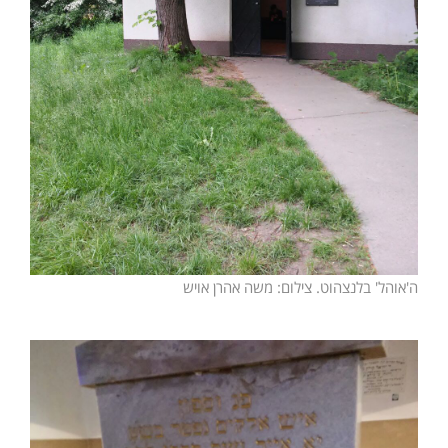
ה'אוהל' בלנצהוט. צילום: משה אהרן אויש