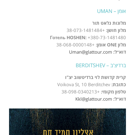
אומן – UMAN
מלונות גלאט תור
מלון חושן:
+38-073-1481484
Готель HOSHEN:
+380-73-1481480
מלון ONE אומן:
+38-068-0000148
דוא״ל:
Uman@glattour.com
ברדיצ'ב – BERDITSHEV
קרית קדושת לוי ברדיטשוב יצ"ו
כתובת:
Voikova St, 10 Berditchev
טלפון מקומי:
+38-098-0340213
דוא״ל:
Kkl@glattour.com