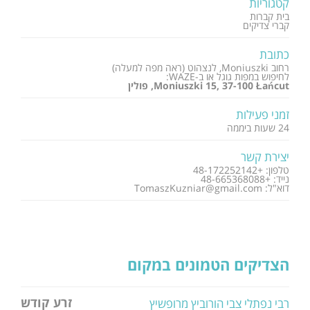
קטגוריות
בית קברות
קברי צדיקים
כתובת
רחוב Moniuszki, לנצהוט (ראה מפה למעלה)
לחיפוש במפות גוגל או ב-WAZE:
Moniuszki 15, 37-100 Łańcut, פולין
זמני פעילות
24 שעות ביממה
יצירת קשר
טלפון: +48-172252142
נייד: +48-665368088
דוא"ל: TomaszKuzniar@gmail.com
הצדיקים הטמונים במקום
זרע קודש
רבי נפתלי צבי הורוביץ מרופשיץ