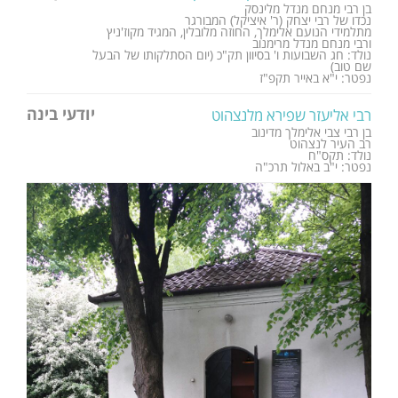
בן רבי מנחם מנדל מלינסק
נכדו של רבי יצחק (ר' איציקל) המבורגר
מתלמידי הנועם אלימלך, החוזה מלובלין, המגיד מקוז'ניץ
ורבי מנחם מנדל מרימנוב
נולד: חג השבועות ו' בסיוון תק"כ (יום הסתלקותו של הבעל
שם טוב)
נפטר: י"א באייר תקפ"ז
יודעי בינה
רבי אליעזר שפירא מלנצהוט
בן רבי צבי אלימלך מדינוב
רב העיר לנצהוט
נולד: תקס"ח
נפטר: י"ב באלול תרכ"ה