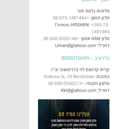
מלונות גלאט תור
מלון חושן:
+38-073-1481484
Готель HOSHEN:
+380-73-
1481480
מלון ONE אומן:
+38-068-0000148
דוא״ל:
Uman@glattour.com
ברדיצ'ב – BERDITSHEV
קרית קדושת לוי ברדיטשוב יצ"ו
כתובת:
Voikova St, 10 Berditchev
טלפון מקומי:
+38-098-0340213
דוא״ל:
Kkl@glattour.com